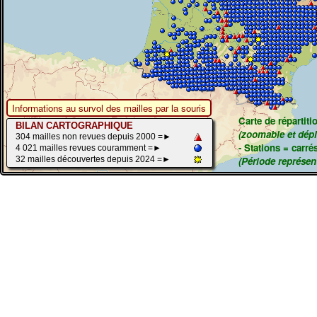
Informations au survol des mailles par la souris
Carte de répartit
BILAN CARTOGRAPHIQUE
(zoomable et dépl
304 mailles non revues depuis 2000 =►
- Stations = carré
4 021 mailles revues couramment =►
32 mailles découvertes depuis 2024 =►
(Période représent